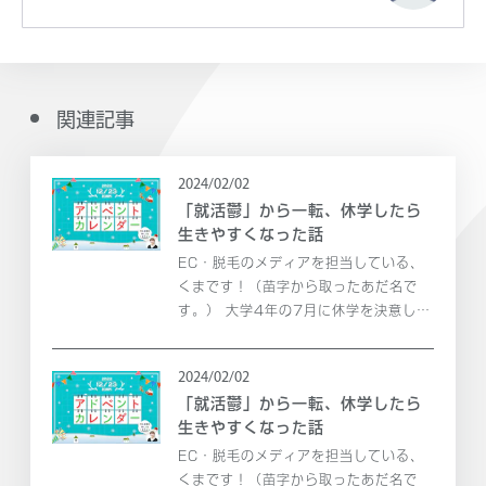
関連記事
2024/02/02
「就活鬱」から一転、休学したら
生きやすくなった話
EC・脱毛のメディアを担当している、
くまです！（苗字から取ったあだ名で
す。） 大学4年の7月に休学を決意し、
現在に至るまで1年半弱、シアンでイン
ターンをしています。 「え、大学4年の
2024/02/02
7月に休学をしたの？遅くない？」 いい
「就活鬱」から一転、休学したら
え、そんなことはあ...
生きやすくなった話
EC・脱毛のメディアを担当している、
くまです！（苗字から取ったあだ名で