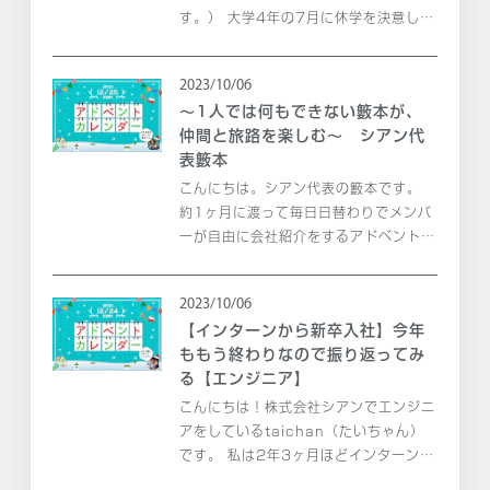
す。） 大学4年の7月に休学を決意し、
現在に至るまで1年半弱、シアンでイン
ターンをしています。 「え、大学4年の
2023/10/06
7月に休学をしたの？遅くない？」 いい
〜1人では何もできない籔本が、
え、そんなことはあ...
仲間と旅路を楽しむ〜 シアン代
表籔本
こんにちは。シアン代表の籔本です。
約1ヶ月に渡って毎日日替わりでメンバ
ーが自由に会社紹介をするアドベントカ
レンダーも最後になりました。メリーク
リスマス！ 今回はシアン自慢のメンバ
2023/10/06
ーの紹介や、23年立ち上げる新サービ
【インターンから新卒入社】今年
スなどを記事にしました。...
ももう終わりなので振り返ってみ
る【エンジニア】
こんにちは！株式会社シアンでエンジニ
アをしているtaichan（たいちゃん）
です。 私は2年3ヶ月ほどインターン
で、今年（22年)の4月から新卒入社の