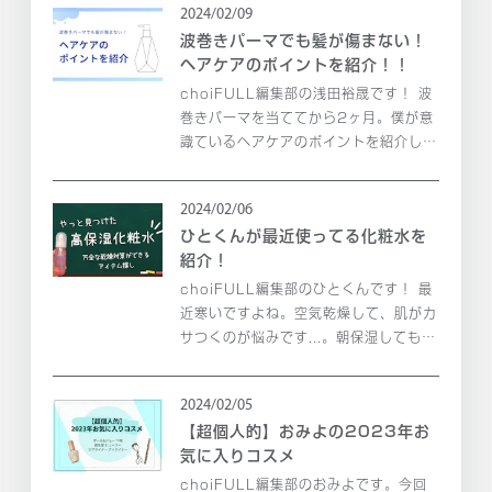
2024/02/09
波巻きパーマでも髪が傷まない！
ヘアケアのポイントを紹介！！
choiFULL編集部の浅田裕晟です！ 波
巻きパーマを当ててから2ヶ月。僕が意
識ているヘアケアのポイントを紹介しま
す！
2024/02/06
ひとくんが最近使ってる化粧水を
紹介！
choiFULL編集部のひとくんです！ 最
近寒いですよね。空気乾燥して、肌がカ
サつくのが悩みです...。朝保湿しても昼
過ぎには粉吹いていたりします。 いつ
も使っていた保湿アイテムでは保湿力が
2024/02/05
不足しているようで、このままではいけ
【超個人的】おみよの2023年お
ないと思い、高...
気に入りコスメ
choiFULL編集部のおみよです。今回