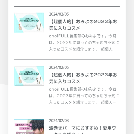
過ぎには粉吹いていたりします。 いつ
も使っていた保湿アイテムでは保湿力が
2024/02/05
不足しているようで、このままではいけ
【超個人的】おみよの2023年お
ないと思い、高...
気に入りコスメ
choiFULL編集部のおみよです。今回
は、2023年に買ってめちゃめちゃ気に
入ったコスメを紹介します。 超個人的
選出なので、ちょっとした参考程度にご
覧ください！
2024/02/05
【超個人的】おみよの2023年お
気に入りコスメ
choiFULL編集部のおみよです。今回
は、2023年に買ってめちゃめちゃ気に
入ったコスメを紹介します。 超個人的
選出なので、ちょっとした参考程度にご
覧ください！
2024/02/03
波巻きパーマにおすすめ！愛用ワ