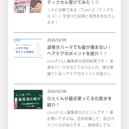
ティクセル受けてみた！①
ニキビ治療である『Tixel 2（ティクセ
ル 2）』を受けた結果と感想をお伝えし
ます！
2024/02/09
波巻きパーマでも髪が傷まない！
ヘアケアのポイントを紹介！！
choiFULL編集部の浅田裕晟です！ 波
巻きパーマを当ててから2ヶ月。僕が意
識ているヘアケアのポイントを紹介しま
す！
2024/02/06
ひとくんが最近使ってる化粧水を
紹介！
choiFULL編集部のひとくんです！ 最
近寒いですよね。空気乾燥して、肌がカ
サつくのが悩みです...。朝保湿しても昼